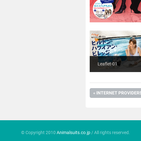
Leaflet-01
PREVIOUS
INTERNET PROVIDER
投
POST:
稿
ナ
© Copyright 2010
Animalsuits.co.jp
/ All rights reserved.
ビ