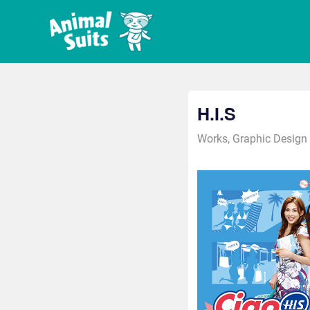
Skip
株
to
content
式
グ
ラ
会
フ
ィ
H.I.S
社
ッ
ク
2015年3月25日
shinchikinpa
Works
,
Graphic Design
ア
デ
ザ
ニ
イ
ン・
マ
広
告
ル
デ
ザ
ス
イ
ン
ー