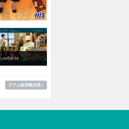
Leaflet-04
NEXT
グアム政府観光局
POST: